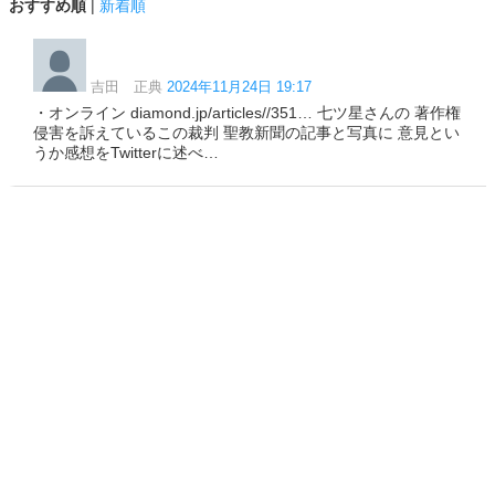
おすすめ順
|
新着順
吉田 正典
2024年11月24日 19:17
・オンライン diamond.jp/articles//351… 七ツ星さんの 著作権
侵害を訴えているこの裁判 聖教新聞の記事と写真に 意見とい
うか感想をTwitterに述べ…