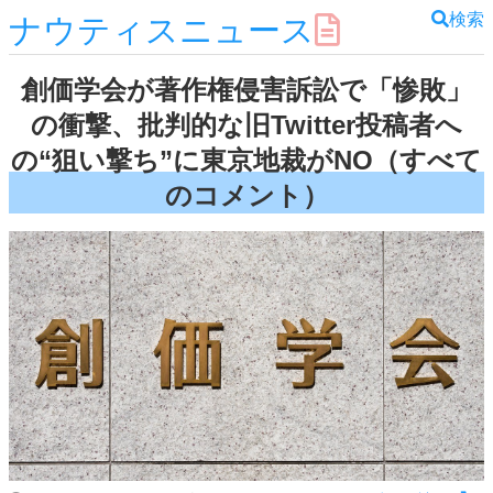
検索
ナウティスニュース
創価学会が著作権侵害訴訟で「惨敗」
の衝撃、批判的な旧Twitter投稿者へ
の“狙い撃ち”に東京地裁がNO（すべて
のコメント）