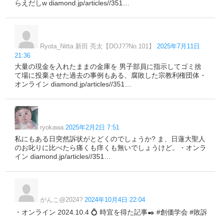
らえだしw diamond.jp/articles//351…
Ryota_Nitta 新田 亮太【DOJ??No.101】
2025年7月11日
21:36
大量の現金を入れたままの金庫を 男子部員に指示してゴミ捨
て場に投棄させた過去の事例もある、腐敗した宗教利権団体・
オンライン diamond.jp/articles//351…
ryokawa
2025年2月2日 7:51
私にもある日突然訴状がとどくのでしょうか? ま、日蓮大聖人
のお叱りに比べたら痛くも痒くも無いでしょうけど。・オンラ
イン diamond.jp/articles//351…
がんこ@2024?
2024年10月4日 22:04
・オンライン 2024.10.4 💍 時宜を得た記事✒️ #創価学会 #敗訴