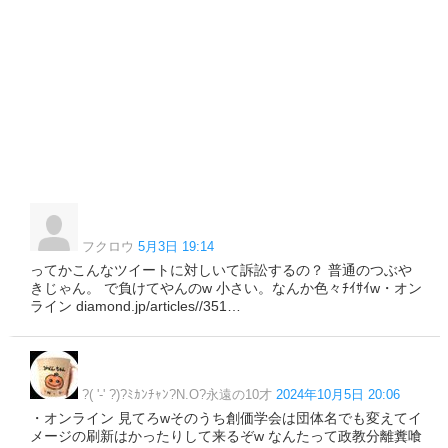
フクロウ
5月3日 19:14
ってかこんなツイートに対しいて訴訟するの？ 普通のつぶや
きじゃん。 で負けてやんのw 小さい。なんか色々ﾁｲｻｲw・オン
ライン diamond.jp/articles//351…
?( '-' ?)?ﾐｶﾝﾁｬﾝ?N.O?永遠の10才
2024年10月5日 20:06
・オンライン 見てろwそのうち創価学会は団体名でも変えてイ
メージの刷新はかったりして来るぞw なんたって政教分離糞喰