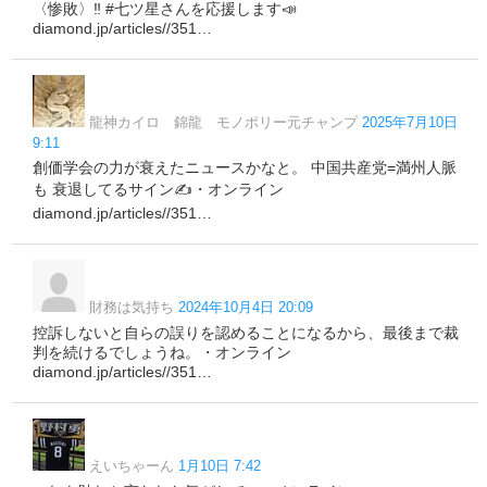
〈惨敗〉‼️ #七ツ星さんを応援します📣
diamond.jp/articles//351…
龍神カイロ 錦龍 モノポリー元チャンプ
2025年7月10日
9:11
創価学会の力が衰えたニュースかなと。 中国共産党=満州人脈
も 衰退してるサイン✍️・オンライン
diamond.jp/articles//351…
財務は気持ち
2024年10月4日 20:09
控訴しないと自らの誤りを認めることになるから、最後まで裁
判を続けるでしょうね。・オンライン
diamond.jp/articles//351…
えいちゃーん
1月10日 7:42