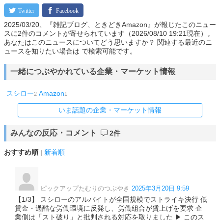
2025/03/20、『雑記ブログ、ときどきAmazon』が報じたこのニュー
スに2件のコメントが寄せられています（2026/08/10 19:21現在）。
あなたはこのニュースについてどう思いますか？ 関連する最近のニ
ュースを知りたい場合は で検索可能です。
一緒につぶやかれている企業・マーケット情報
スシロー
Amazon
2
1
いま話題の企業・マーケット情報
みんなの反応・コメント
2件
おすすめ順
|
新着順
ピックアップたむりのつぶやき
2025年3月20日 9:59
【1/3】 スシローのアルバイトが全国規模でストライキ決行 低
賃金・過酷な労働環境に反発し、労働組合が賃上げを要求 企
業側は「スト破り」と批判される対応を取りました ▶ このス