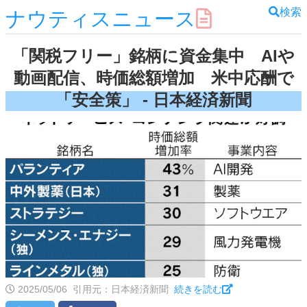
検索
ナウティスニュース
「関税フリー」銘柄に資金集中 AIや
動画配信、時価総額増加 米中応酬で
「安全策」 - 日本経済新聞
2025/05/06
引用元：日本経済新聞
続きを読む