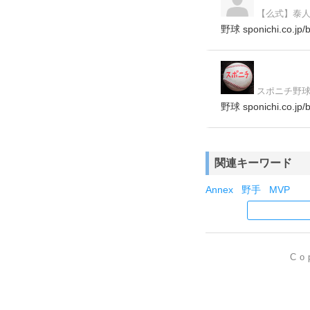
【么式】泰
野球 sponichi.
スポニチ野球記
野球 sponichi.co.jp/
関連キーワード
Annex
野手
MVP
Co