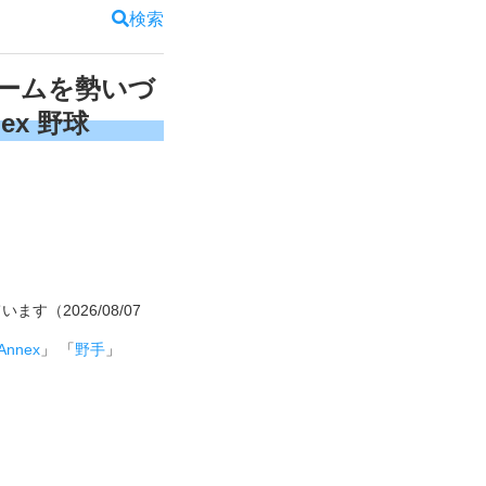
検索
チームを勢いづ
ex 野球
ます（2026/08/07
Annex
」 「
野手
」