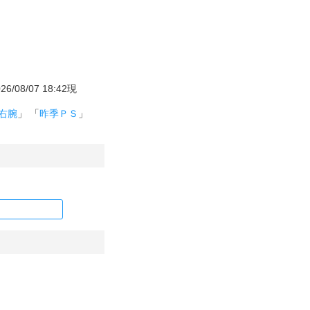
8/07 18:42現
右腕
」 「
昨季ＰＳ
」