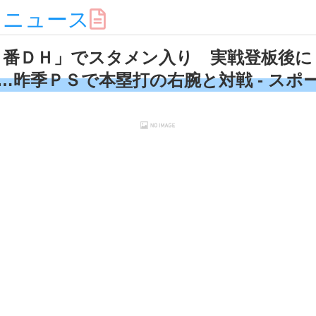
スニュース
１番ＤＨ」でスタメン入り 実戦登板後に
…昨季ＰＳで本塁打の右腕と対戦 - スポ