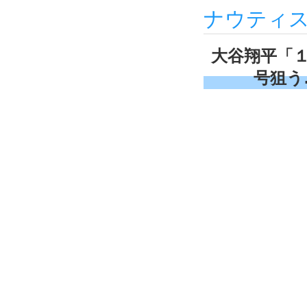
ナウティ
大谷翔平「
号狙う