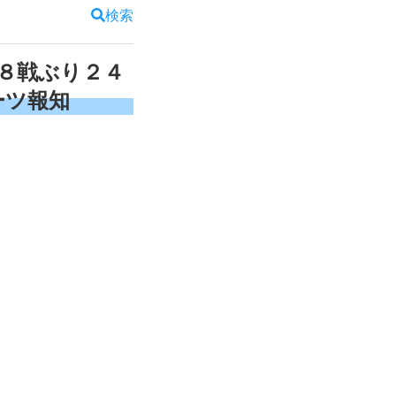
検索
８戦ぶり２４
ーツ報知