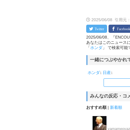
2025/06/08
引用元：
2025/06/08、『E
あなたはこのニュースに
「
ホンダ
」 で検索可能
一緒につぶやかれ
ホンダ
日産
1
1
みんなの反応・コ
おすすめ順
|
新着順
yamameoyaz