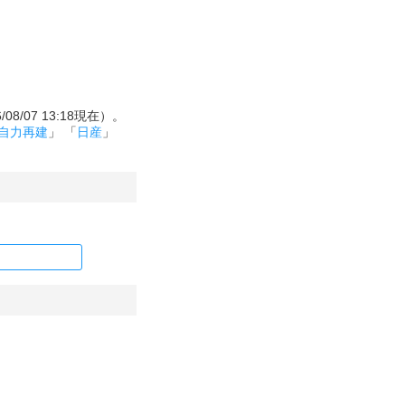
/07 13:18現在）。
自力再建
」 「
日産
」