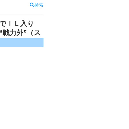
検索
症でＩＬ入り
“戦力外”（ス