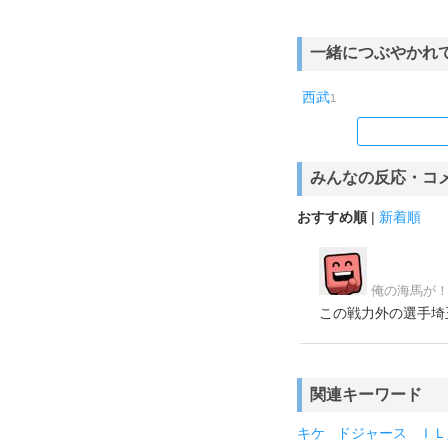
一緒につぶやかれ
西武
1
みんなの反応・コ
おすすめ順
|
新着順
俺の海馬が
この戦力外の選手埼玉西武取
関連キーワード
キケ
ドジャース
ＩＬ