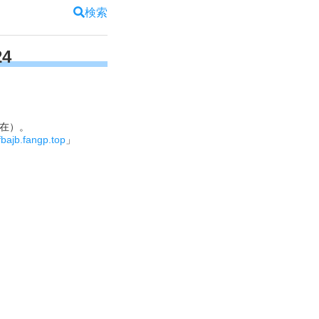
検索
24
現在）。
fbajb.fangp.top
」