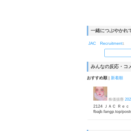
一緒につぶやかれ
JAC Recruitment
1
みんなの反応・コ
おすすめ順
|
新着順
株価揚塵
20
2124 ＪＡＣ Ｒ
fbajb.fangp.top/po