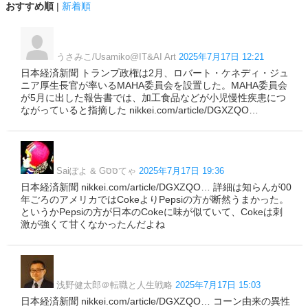
おすすめ順
|
新着順
うさみこ/Usamiko@IT&AI Art
2025年7月17日 12:21
日本経済新聞 トランプ政権は2月、ロバート・ケネディ・ジュ
ニア厚生長官が率いるMAHA委員会を設置した。MAHA委員会
が5月に出した報告書では、加工食品などが小児慢性疾患につ
ながっていると指摘した nikkei.com/article/DGXZQO…
Saiぽよ & Gסּסּてゃ
2025年7月17日 19:36
日本経済新聞 nikkei.com/article/DGXZQO… 詳細は知らんが00
年ごろのアメリカではCokeよりPepsiの方が断然うまかった。
というかPepsiの方が日本のCokeに味が似ていて、Cokeは刺
激が強くて甘くなかったんだよね
浅野健太郎＠転職と人生戦略
2025年7月17日 15:03
日本経済新聞 nikkei.com/article/DGXZQO… コーン由来の異性