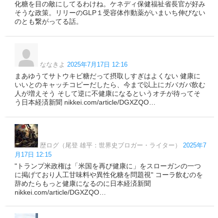
化糖を目の敵にしてるわけね。ケネディ保健福祉省長官が好み
そうな政策。リリーのGLP１受容体作動薬がいまいち伸びない
のとも繋がってる話。
ななきよ
2025年7月17日 12:16
まあゆうてサトウキビ糖だって摂取しすぎはよくない 健康に
いいとのキャッチコピーだしたら、今まで以上にガバガバ飲む
人が増えそう そして逆に不健康になるというオチが待ってそ
う日本経済新聞 nikkei.com/article/DGXZQO…
歴ログ（尾登 雄平：世界史ブロガー・ライター）
2025年7
月17日 12:15
"トランプ米政権は「米国を再び健康に」をスローガンの一つ
に掲げており人工甘味料や異性化糖を問題視" コーラ飲むのを
辞めたらもっと健康になるのに日本経済新聞
nikkei.com/article/DGXZQO…