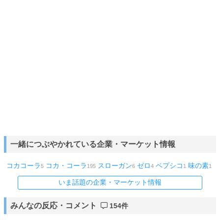
一緒につぶやかれている企業・マーケット情報
コカコーラ
コカ・コーラ
スローガン
ゼロ
ペプシコ
味の素
5
195
6
4
1
1
いま話題の企業・マーケット情報
みんなの反応・コメント
154件