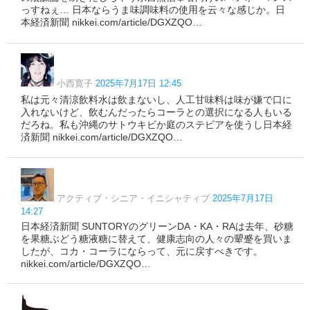
っすねぇ… 日本ならうま味調味料の使用を云々な感じか。日
本経済新聞 nikkei.com/article/DGXZQO…
小西寛子
2025年7月17日 12:45
私は元々清涼飲料水は飲まないし、人工甘味料は味が嫌で口に
入れないけど、飲むんだったらコーラとの選択になる人もいる
だろね。私も沖縄のサトウキビか庭のステビアを使うし日本経
済新聞 nikkei.com/article/DGXZQO…
アクティブ・シニア・イニシャティブ
2025年7月17日
14:27
日本経済新聞 SUNTORYのグリーンDA・KA・RAは去年、砂糖
を果糖ぶどう糖液糖に替えて、健康志向の人々の顰蹙を買いま
したが、コカ・コーラにならって、元に戻すべきです。
nikkei.com/article/DGXZQO…