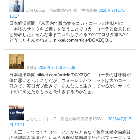
CIM Group 代表取締役社長 中西基晴
2025年7月17日
18:17
日本経済新聞 『米国内で販売するコカ・コーラの甘味料に
「本物のサトウキビ糖」を使うことでコカ・コーラと合意した
と発表した』そんな事まで口出しされるの??フロリダ絡み??
どうしたもんかねぇ… nikkei.com/article/DGXZQO…
堀雅昭
2025年7月18日 6:06
日本経済新聞 nikkei.com/article/DGXZQO… コーラの甘味料が
体に悪いと云ふことだが、ウォーレンバフェットは大のコーラ
好きで、毎日ガブ飲みで、あんなに長生きしておるが、サトウ
キビに変えたらもっと長生きするのかなぁ。
ころなっくす・F（目指せ年間回収率150%）
2025年7月17
日 13:21
「人工」ってつくだけで、どこからともなく荒唐無稽空前絶後
の陰謀論を紡ぎだしちゃう系自然信奉者向けのパフォーマンス