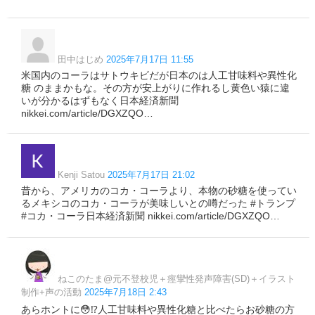
田中はじめ
2025年7月17日 11:55
米国内のコーラはサトウキビだが日本のは人工甘味料や異性化
糖 のままかもな。その方が安上がりに作れるし黄色い猿に違
いが分かるはずもなく日本経済新聞
nikkei.com/article/DGXZQO…
Kenji Satou
2025年7月17日 21:02
昔から、アメリカのコカ・コーラより、本物の砂糖を使ってい
るメキシコのコカ・コーラが美味しいとの噂だった #トランプ
#コカ・コーラ日本経済新聞 nikkei.com/article/DGXZQO…
ねこのたま@元不登校児＋痙攣性発声障害(SD)＋イラスト
制作+声の活動
2025年7月18日 2:43
あらホントに😳⁉人工甘味料や異性化糖と比べたらお砂糖の方