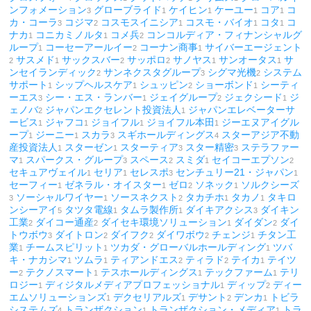
ンフォメーション
グローブライド
ケイヒン
ケーユー
コア
コ
3
1
1
1
1
カ・コーラ
コジマ
コスモスイニシア
コスモ・バイオ
コタ
コ
3
2
1
1
1
ナカ
コニカミノルタ
コメ兵
コンコルディア・フィナンシャルグ
1
1
2
ループ
コーセーアールイー
コーナン商事
サイバーエージェント
1
2
1
サスメド
サックスバー
サッポロ
サノヤス
サンオータス
サ
2
1
2
2
1
1
ンセイランディック
サンネクスタグループ
シグマ光機
システム
2
3
2
サポート
シップヘルスケア
シュッピン
ショーボンド
シーティ
1
1
2
1
ーエス
シー・エス・ランバー
ジェイグループ
ジェクシード
ジ
3
1
2
1
ェノバ
ジャパンエクセレント投資法人
ジャパンエレベーターサ
2
1
ービス
ジャフコ
ジョイフル
ジョイフル本田
ジーエヌアイグル
1
1
1
1
ープ
ジーニー
スカラ
スギホールディングス
スターアジア不動
1
1
3
4
産投資法人
スターゼン
スターティア
スター精密
ステラファー
1
1
3
3
マ
スパークス・グループ
スペース
スミダ
セイコーエプソン
1
3
2
1
2
セキュアヴェイル
セリア
セレスポ
センチュリー21・ジャパン
1
1
3
1
セーフィー
ゼネラル・オイスター
ゼロ
ソネック
ソルクシーズ
1
1
2
1
ソーシャルワイヤー
ソースネクスト
タカチホ
タカノ
タキロ
3
1
2
1
1
ンシーアイ
タツタ電線
タムラ製作所
ダイキアクシス
ダイキン
5
1
1
3
工業
ダイコー通産
ダイセキ環境ソリューション
ダイダン
ダイ
2
2
1
2
トウボウ
ダイトロン
ダイフク
ダイワボウ
チェンジ
チタン工
3
2
2
2
1
業
チームスピリット
ツカダ・グローバルホールディング
ツバ
1
1
1
キ・ナカシマ
ツムラ
ティアンドエス
ティラド
テイカ
テイツ
1
1
2
2
1
ー
テクノスマート
テスホールディングス
テックファーム
テリ
2
1
1
1
ロジー
ディジタルメディアプロフェッショナル
ディップ
ディー
1
1
2
エムソリューションズ
デクセリアルズ
デサント
デンカ
トビラ
1
1
2
1
システムズ
トランザクション
トランザクション・メディア
トラ
4
1
1