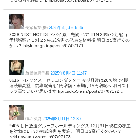
になる可能性高い bfhpf.tosayo.xyz/posts/07/07171…
長瀬産業(株)
2025年8月3日 9:36
2039 NEXT NOTES ドバイ原油先物 ベア ETN.23% 今期配当
予想増額と１対２の株式分割の発表を材料視 明日はS高行くの
かい？ hkyk.fangp.top/posts/07/07171…
急騰銘柄予想
2025年8月4日 11:47
6616 トレックス・セミコンダクター 今期経常は20％増で4期
連続最高益、前期配当を1円増額・今期は15円増配へ 明日スト
ップ高でいいと思います hprt.soko5.asia/posts/07/07172…
猿の投資
2025年8月11日 12:39
9405 朝日放送グループホールディングス 12月31日現在の株主
を対象に1→3の株式分割を実施。 明日はS高行くのかい？
zekj.nayoto.xyz/posts/07/07173…