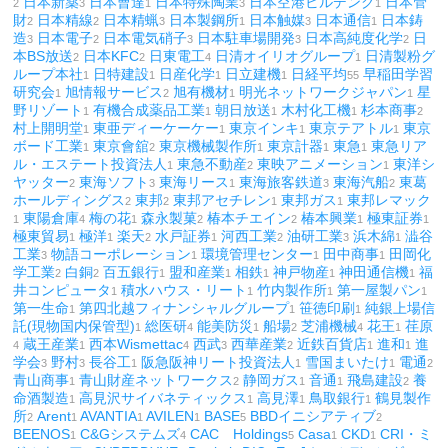
日本新薬
日本曹達
日本特殊陶業
日本空港ビルデング
日本管
2
3
1
3
1
財
日本精線
日本精蝋
日本製鋼所
日本触媒
日本通信
日本鋳
2
2
3
1
3
1
造
日本電子
日本電気硝子
日本駐車場開発
日本高純度化学
日
3
2
3
3
2
本BS放送
日本KFC
日東電工
日清オイリオグループ
日清製粉グ
2
2
4
1
ループ本社
日特建設
日産化学
日立建機
日経平均
早稲田学習
1
1
1
1
55
研究会
旭情報サービス
旭有機材
明光ネットワークジャパン
星
1
2
1
1
野リゾート
有機合成薬品工業
朝日放送
木村化工機
杉本商事
1
1
1
1
2
村上開明堂
東亜ディーケーケー
東京インキ
東京テアトル
東京
1
1
1
1
ボード工業
東京會舘
東京機械製作所
東京計器
東急
東急リア
1
2
1
1
1
ル・エステート投資法人
東急不動産
東映アニメーション
東洋シ
1
2
1
ヤッター
東海ソフト
東海リース
東海旅客鉄道
東海汽船
東葛
2
3
1
3
2
ホールディングス
東邦
東邦アセチレン
東邦ガス
東邦レマック
2
2
1
1
東陽倉庫
梅の花
森永製菓
椿本チエイン
椿本興業
極東証券
1
4
1
2
2
1
1
極東貿易
極洋
楽天
水戸証券
河西工業
油研工業
浜木綿
澁谷
1
1
2
1
2
3
1
工業
物語コーポレーション
環境管理センター
田中商事
田岡化
3
1
1
1
学工業
白銅
百五銀行
盟和産業
相鉄
神戸物産
神田通信機
福
2
2
1
1
1
1
1
井コンピュータ
積水ハウス・リート
竹内製作所
第一屋製パン
1
1
1
1
第一生命
第四北越フィナンシャルグループ
笹徳印刷
純銀上場信
1
1
1
託(現物国内保管型)
総医研
能美防災
船場
芝浦機械
花王
荏原
1
4
1
2
4
1
蔵王産業
西本Wismettac
西武
西華産業
近鉄百貨店
進和
進
4
1
4
3
2
1
1
学会
野村
長谷工
阪急阪神リート投資法人
雪国まいたけ
電通
3
3
1
1
1
2
青山商事
青山財産ネットワークス
静岡ガス
音通
飛島建設
養
1
2
1
1
2
命酒製造
高見沢サイバネティックス
高見澤
鳥取銀行
鶴見製作
1
1
1
1
所
Arent
AVANTIA
AVILEN
BASE
BBDイニシアティブ
2
1
1
1
5
2
BEENOS
C&Gシステムズ
CAC Holdings
Casa
CKD
CRI・ミ
1
4
5
1
1