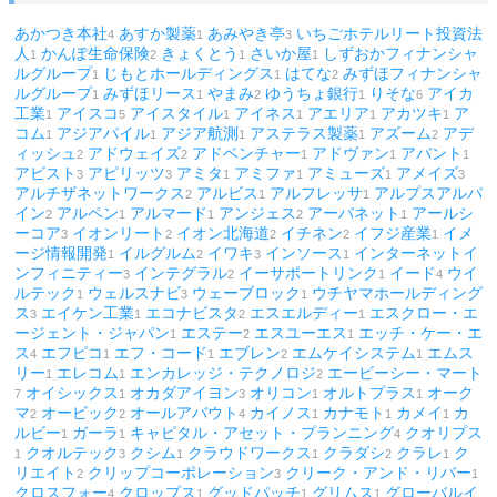
あかつき本社
あすか製薬
あみやき亭
いちごホテルリート投資法
4
1
3
人
かんぽ生命保険
きょくとう
さいか屋
しずおかフィナンシャ
1
2
1
1
ルグループ
じもとホールディングス
はてな
みずほフィナンシャ
1
1
2
ルグループ
みずほリース
やまみ
ゆうちょ銀行
りそな
アイカ
1
1
2
1
6
工業
アイスコ
アイスタイル
アイネス
アエリア
アカツキ
ア
1
5
1
1
1
1
コム
アジアパイル
アジア航測
アステラス製薬
アズーム
アデ
1
1
1
1
2
ィッシュ
アドウェイズ
アドベンチャー
アドヴァン
アバント
2
2
1
1
1
アビスト
アピリッツ
アミタ
アミファ
アミューズ
アメイズ
3
3
1
1
1
3
アルチザネットワークス
アルビス
アルフレッサ
アルプスアルパ
2
1
1
イン
アルペン
アルマード
アンジェス
アーバネット
アールシ
2
1
1
2
1
ーコア
イオンリート
イオン北海道
イチネン
イフジ産業
イメ
3
2
2
2
1
ージ情報開発
イルグルム
イワキ
インソース
インターネットイ
1
2
3
1
ンフィニティー
インテグラル
イーサポートリンク
イード
ウイ
3
2
1
4
ルテック
ウェルスナビ
ウェーブロック
ウチヤマホールディング
1
3
1
ス
エイケン工業
エコナビスタ
エスエルディー
エスクロー・エ
3
1
2
1
ージェント・ジャパン
エステー
エスユーエス
エッチ・ケー・エ
1
2
1
ス
エフピコ
エフ・コード
エブレン
エムケイシステム
エムス
4
1
1
2
1
リー
エレコム
エンカレッジ・テクノロジ
エービーシー・マート
1
1
2
オイシックス
オカダアイヨン
オリコン
オルトプラス
オーク
7
1
3
1
1
マ
オービック
オールアバウト
カイノス
カナモト
カメイ
カ
2
2
4
1
1
1
ルビー
ガーラ
キャピタル・アセット・プランニング
クオリプス
1
1
4
クオルテック
クシム
クラウドワークス
クラダシ
クラレ
ク
1
3
1
1
2
1
リエイト
クリップコーポレーション
クリーク・アンド・リバー
2
3
1
クロスフォー
クロップス
グッドパッチ
グリムス
グローバルイ
4
1
1
1