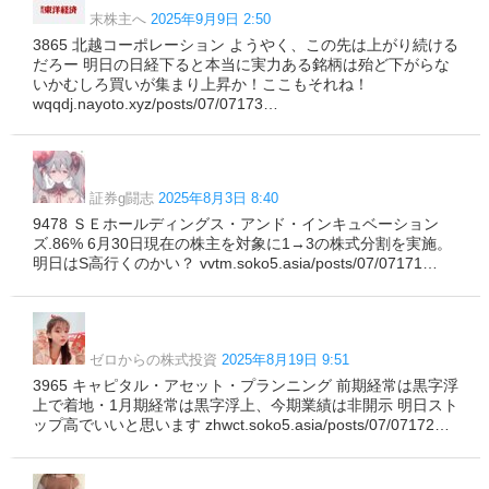
末株主へ
2025年9月9日 2:50
3865 北越コーポレーション ようやく、この先は上がり続ける
だろー 明日の日経下ると本当に実力ある銘柄は殆ど下がらな
いかむしろ買いが集まり上昇か！ここもそれね！
wqqdj.nayoto.xyz/posts/07/07173…
証券g闘志
2025年8月3日 8:40
9478 ＳＥホールディングス・アンド・インキュベーション
ズ.86% 6月30日現在の株主を対象に1→3の株式分割を実施。
明日はS高行くのかい？ vvtm.soko5.asia/posts/07/07171…
ゼロからの株式投資
2025年8月19日 9:51
3965 キャピタル・アセット・プランニング 前期経常は黒字浮
上で着地・1月期経常は黒字浮上、今期業績は非開示 明日スト
ップ高でいいと思います zhwct.soko5.asia/posts/07/07172…