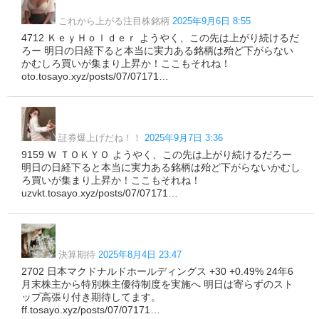
これから上がる注目株銘柄
2025年9月6日 8:55
4712 ＫｅｙＨｏｌｄｅｒ ようやく、この先は上がり続けるだ
ろー 明日の日経下ると本当に実力ある銘柄は殆ど下がらない
かむしろ買いが集まり上昇か！ここもそれね！
oto.tosayo.xyz/posts/07/07171…
証券爆上げだね！！
2025年9月7日 3:36
9159 Ｗ ＴＯＫＹＯ ようやく、この先は上がり続けるだろー
明日の日経下ると本当に実力ある銘柄は殆ど下がらないかむし
ろ買いが集まり上昇か！ここもそれね！
uzvkt.tosayo.xyz/posts/07/07171…
決算期待
2025年8月4日 23:47
2702 日本マクドナルドホールディングス +30 +0.49% 24年6
月末株主から特別株主優待制度を実施へ 明日は寄らずのスト
ップ高張り付き期待してます。
ff.tosayo.xyz/posts/07/07171…