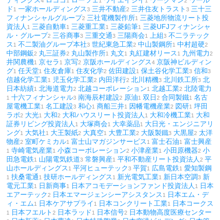
ディングス
ロココ
ローツェ
ワイエイシイ
ワークマン
ワール
4
1
1
1
2
ド
一家ホールディングス
三井不動産
三井住友トラスト
三十三
1
3
2
3
フィナンシャルグループ
三社電機製作所
三菱地所物流リート投
2
1
資法人
三菱自動車
三菱重工業
三菱鉛筆
三菱UFJフィナンシャ
1
1
1
1
ル・グループ
三谷商事
三重交通
三陽商会
上組
不二ラテック
2
3
3
1
3
ス
不二製油グループ本社
世紀東急工業
中山製鋼所
中村超硬
1
3
2
1
2
中部鋼鈑
丸三証券
丸山製作所
丸文
丸紅建材リース
九州電力
2
2
1
1
1
2
井関農機
京セラ
京写
京阪ホールディングス
京阪神ビルディン
1
1
2
4
グ
任天堂
住友倉庫
住友化学
佐田建設
保土谷化学工業
信和
1
1
1
2
1
3
3
信越化学工業
児玉化学工業
内田洋行
北川精機
北川鉄工所
北
1
2
2
3
3
日本紡績
北海道電力
北越コーポレーション
北越工業
北陸電力
1
2
1
2
十六フィナンシャル
南海辰村建設
原油
双日
合同製鐵
名古
1
3
2
1
2
1
屋電機工業
名工建設
和心
商船三井
因幡電機産業
図研
坪田
1
3
1
1
2
1
ラボ
大光
大和
大和ハウスリート投資法人
大和冷機工業
大和
2
1
2
1
1
証券リビング投資法人
大塚商会
大幸薬品
大日光・エンジニアリ
1
1
1
ング
大気社
大王製紙
大真空
大豊工業
大阪製鐵
大黒屋
太洋
1
1
2
1
2
3
2
物産
室町ケミカル
富士山マガジンサービス
富士石油
富士興産
2
1
1
1
寺崎電気産業
小森コーポレーション
小津産業
小田原機器
小
1
1
2
1
2
田急電鉄
山陽電気鉄道
常磐興産
平和不動産リート投資法人
平
1
3
1
2
山ホールディングス
平河ヒューテック
平賀
広島電鉄
愛知製鋼
1
3
1
1
扶桑電通
技研ホールディングス
新光電気工業
新日本空調
新
1
1
1
1
3
電元工業
日新商事
日本アコモデーションファンド投資法人
日本
1
1
1
エアーテック
日本エマージェンシーアシスタンス
日本エム・デ
2
1
ィ・エム
日本ケアサプライ
日本コンクリート工業
日本コークス
1
1
1
日本フエルト
日本ラッド
日本信号
日本動物高度医療センター
1
2
1
2