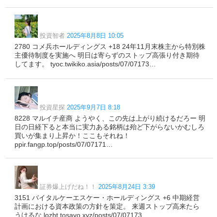
投資智者
2025年8月8日 10:05
2780 コメ兵ホールディングス +18 24年11月末株主から特別株
主優待制度を実施へ 明日は寄らずのストップ高張り付き期待
してます。 tyoc.twikiko.asia/posts/07/07173…
投資星探
2025年9月7日 8:18
8228 マルイチ産商 ようやく、この先は上がり続けるだろー 明
日の日経下ると本当に実力ある銘柄は殆ど下がらないかむしろ
買いが集まり上昇か！ここもそれね！
ppir.fangp.top/posts/07/07171…
証券爆上げだね！！
2025年8月24日 3:39
3151 バイタルケーエスケー・ホールディングス +6 中期経営
計画における資本政策の方針を策定。 来週ストップ高来たら
うけるな lozht.tosayo.xyz/posts/07/07173…