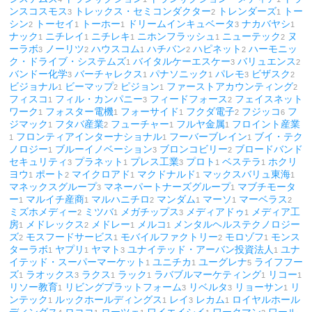
ンスコスモス
トレックス・セミコンダクター
トレンダーズ
トー
3
2
1
シン
トーセイ
トーホー
ドリームインキュベータ
ナカバヤシ
2
1
1
3
1
ナック
ニチレイ
ニチレキ
ニホンフラッシュ
ニューテック
ヌ
1
1
1
1
2
ーラボ
ノーリツ
ハウスコム
ハチバン
ハピネット
ハーモニッ
3
2
1
2
2
ク・ドライブ・システムズ
バイタルケーエスケー
バリュエンス
1
3
2
バンドー化学
バーチャレクス
パナソニック
パレモ
ビザスク
3
1
1
3
2
ビジョナル
ビーマップ
ピジョン
ファーストアカウンティング
1
2
1
2
フィスコ
フィル・カンパニー
フィードフォース
フェイスネット
1
3
2
ワーク
フォスター電機
フォーサイド
フクダ電子
フジッコ
フ
1
1
1
2
6
ジマック
フタバ産業
フューチャー
フルヤ金属
フロイント産業
1
2
1
1
フロンティアインターナショナル
フーバーブレイン
ブイ・テク
1
1
1
ノロジー
ブルーイノベーション
ブロンコビリー
ブロードバンド
1
3
2
セキュリティ
プラネット
プレス工業
プロト
ベステラ
ホクリ
3
1
3
1
1
ヨウ
ポート
マイクロアド
マクドナルド
マックスバリュ東海
1
2
1
1
1
マネックスグループ
マネーパートナーズグループ
マブチモータ
3
1
ー
マルイチ産商
マルハニチロ
マンダム
マーソ
マーベラス
1
1
2
1
1
2
ミズホメディー
ミツバ
メガチップス
メディアドゥ
メディア工
2
1
3
1
房
メドレックス
メドレー
メルコ
メンタルヘルステクノロジー
1
2
1
1
ズ
モスフードサービス
モバイルファクトリー
モロゾフ
モンス
2
1
2
1
ターラボ
ヤプリ
ヤマト
ユナイテッド・アーバン投資法人
ユナ
1
1
3
1
イテッド・スーパーマーケット
ユニチカ
ユーグレナ
ライフフー
1
1
5
ズ
ラオックス
ラクス
ラック
ラバブルマーケティング
リコー
1
3
1
1
1
1
リソー教育
リビングプラットフォーム
リベルタ
リョーサン
リ
1
3
3
1
ンテック
ルックホールディングス
レイ
レカム
ロイヤルホール
1
1
3
1