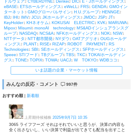
ドルウェア
CYBERDYNE
Denkei
DIC
E・Jホールディングス
2
1
2
6
1
eBASE
ETSホールディングス
eWeLL
FRS
GENDA
GMOイン
1
1
2
1
1
ターネット
GMOグローバルサイン
H.U.グループ
HENNGE
3
1
2
2
IBJ
IHI
IMV
JCU
JKホールディングス
JMDC
JSP
JT
2
2
2
1
3
2
2
5
KeyHolder
KHネオケム
KOKUSAI ELECTRIC
KVK
MARUWA
1
1
1
1
1
Mipox
Misumi
monoAI technology
MS&ADインシュアランスグ
3
5
2
ループ
NASDAQ
NCS&A
NFKホールディングス
NOK
NSW
1
5
1
1
1
1
NTTデータ
NTT都市開発
NYダウ
OATアグリオ
OUGホールデ
2
2
1
1
ィングス
PLANT
RISE
RIZAP
ROBOT PAYMENT
RS
2
1
4
3
2
Technologies
SBI
SEホールディングス
SFPホールディングス
1
1
1
1
Speee
STIフード
TBグループ
TBS
TKC
TOKAIホールディン
3
1
6
1
3
グス
TONE
TOPIX
TOWA
UACJ
W TOKYO
WDBココ
1
3
5
2
1
3
1
いま話題の企業・マーケット情報
みんなの反応・コメント
997件
おすすめ順
|
新着順
上昇期待候補株
2025年9月7日 10:35
3065 ライフフーズ それはそれでいいと思うが、決算の内容も
全く出さないし、いい決算で利益が出てきても配当を出すこと