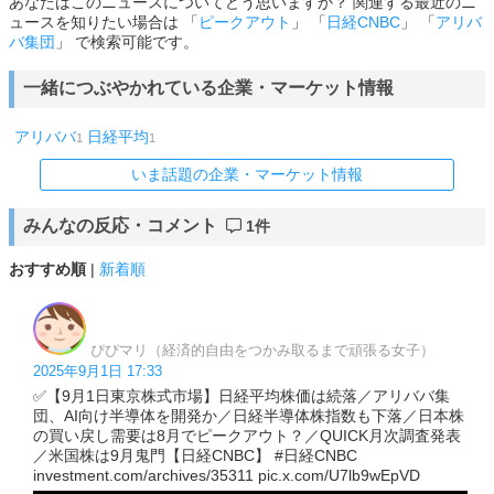
あなたはこのニュースについてどう思いますか？ 関連する最近のニ
ュースを知りたい場合は 「
ピークアウト
」 「
日経CNBC
」 「
アリバ
バ集団
」 で検索可能です。
一緒につぶやかれている企業・マーケット情報
アリババ
日経平均
1
1
いま話題の企業・マーケット情報
みんなの反応・コメント
1件
おすすめ順
|
新着順
ぴぴマリ（経済的自由をつかみ取るまで頑張る女子）
2025年9月1日 17:33
✅【9月1日東京株式市場】日経平均株価は続落／アリババ集
団、AI向け半導体を開発か／日経半導体株指数も下落／日本株
の買い戻し需要は8月でピークアウト？／QUICK月次調査発表
／米国株は9月鬼門【日経CNBC】 #日経CNBC
investment.com/archives/35311 pic.x.com/U7lb9wEpVD