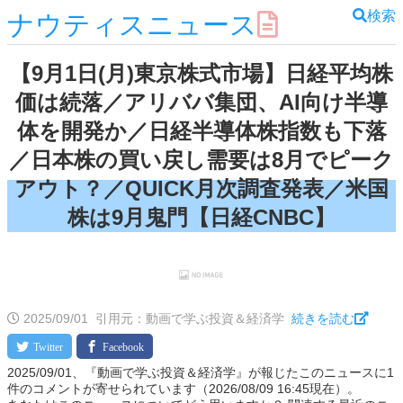
検索
ナウティスニュース
【9月1日(月)東京株式市場】日経平均株
価は続落／アリババ集団、AI向け半導
体を開発か／日経半導体株指数も下落
／日本株の買い戻し需要は8月でピーク
アウト？／QUICK月次調査発表／米国
株は9月鬼門【日経CNBC】
2025/09/01
引用元：動画で学ぶ投資＆経済学
続きを読む
2025/09/01、『動画で学ぶ投資＆経済学』が報じたこのニュースに1
件のコメントが寄せられています（2026/08/09 16:45現在）。