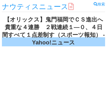
検索
ナウティスニュース
【オリックス】鬼門福岡でＣＳ進出へ
貴重な４連勝 ２戦連続１―０、４日
間すべて１点差制す（スポーツ報知） -
Yahoo!ニュース