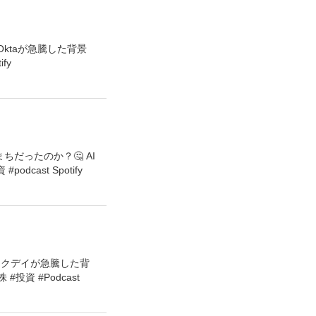
Oktaが急騰した背景
fy
だったのか？🤔 AI
ast Spotify
ークデイが急騰した背
資 #Podcast