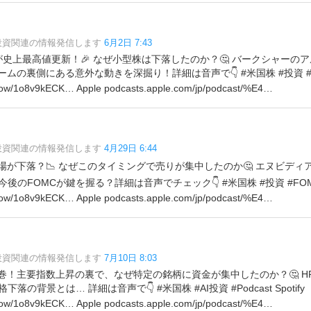
?投資関連の情報発信します
6月2日 7:43
Qが史上最高値更新！🎉 なぜ小型株は下落したのか？🤔 バークシャーの
ムの裏側にある意外な動きを深掘り！詳細は音声で👇 #米国株 #投資 #AI S
how/1o8v9kECK… Apple podcasts.apple.com/jp/podcast/%E4… ️️
?投資関連の情報発信します
4月29日 6:44
場が下落？📉 なぜこのタイミングで売りが集中したのか🤔 エヌビデ
のFOMCが鍵を握る？詳細は音声でチェック👇 #米国株 #投資 #FOMC #A
how/1o8v9kECK… Apple podcasts.apple.com/jp/podcast/%E4…
?投資関連の情報発信します
7月10日 8:03
巻！主要指数上昇の裏で、なぜ特定の銘柄に資金が集中したのか？🤔 H
の背景とは… 詳細は音声で👇 #米国株 #AI投資 #Podcast Spotify
how/1o8v9kECK… Apple podcasts.apple.com/jp/podcast/%E4…