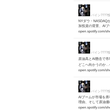
パイン???
NYダウ・NASDA
加投資の背景、AIブー
open.spotify.com/s
パイン???
原油高とAI懸念で市
どこへ向かうのか…今後
open.spotify.com/s
パイン???
AIブームが市場を席
理由、そして原油価格下落
open.spotify.com/s