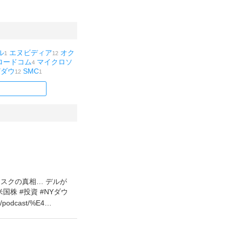
ル
エヌビディア
オク
1
12
ロードコム
マイクロソ
4
Yダウ
SMC
12
1
リスクの真相… デルが
株 #投資 #NYダウ
jp/podcast/%E4…