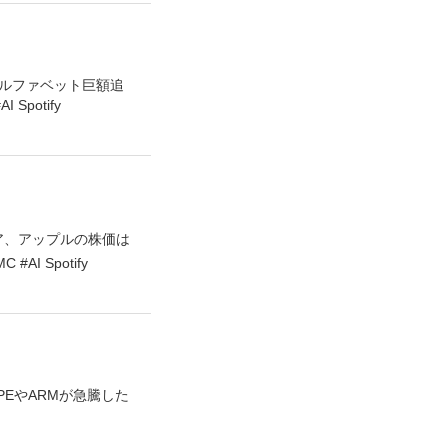
アルファベット巨額追
potify
ィア、アップルの株価は
I Spotify
PEやARMが急騰した