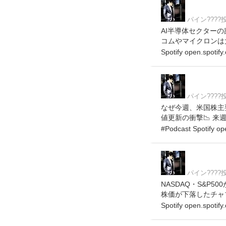
パイン???
AI半導体セクターの乱
コムやマイクロンは大
Spotify open.spoti
パイン???
なぜ今週、米国株主
値更新の衝撃📉 来
#Podcast Spotify o
パイン???
NASDAQ・S&P
株価が下落したチャブの
Spotify open.spoti