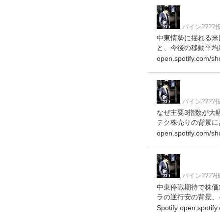
パイン???
中東情勢に揺れる米
と、今後の移動平均線と
open.spotify.com/s
パイン???
なぜ主要3指数が大幅
テク株売りの背景にある
open.spotify.com/s
パイン???
中東停戦期待で株価
ラの逆行安の背景、そ
Spotify open.spoti