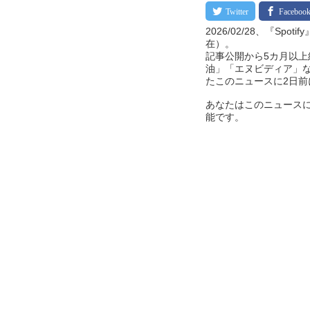
2026/02/28、『Sp
在）。
記事公開から5カ月以上経
油」「エヌビディア」
たこのニュースに2日
あなたはこのニュースに
能です。