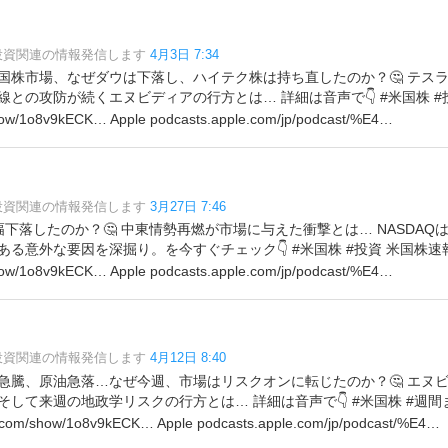
?投資関連の情報発信します
4月3日 7:34
国株市場、なぜダウは下落し、ハイテク株は持ち直したのか？🤔 テスラ
の攻防が続くエヌビディアの行方とは… 詳細は音声で👇 #米国株 #投資 #Pod
how/1o8v9kECK… Apple podcasts.apple.com/jp/podcast/%E4…
?投資関連の情報発信します
3月27日 7:46
下落したのか？🤔 中東情勢再燃が市場に与えた衝撃とは… NASDAQ
意外な要因を深掘り。を今すぐチェック👇 #米国株 #投資 米国株速報 Sp
how/1o8v9kECK… Apple podcasts.apple.com/jp/podcast/%E4…
?投資関連の情報発信します
4月12日 8:40
急騰、原油急落…なぜ今週、市場はリスクオンに転じたのか？🤔 エヌ
して来週の地政学リスクの行方とは… 詳細は音声で👇 #米国株 #週間まとめ
fy.com/show/1o8v9kECK… Apple podcasts.apple.com/jp/podcast/%E4…