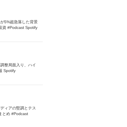
が5%超急落した背景
cast Spotify
は調整局面入り、ハイ
otify
ビディアの堅調とテス
 #Podcast