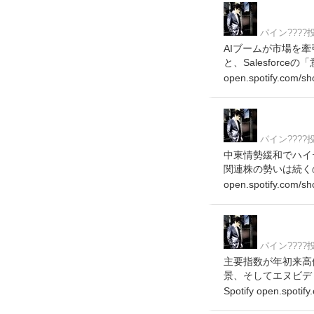
パイン???
AIブームが市場を牽
と、Salesforceの
open.spotify.com/s
パイン???
中東情勢緩和でハイテ
関連株の勢いは続くのか
open.spotify.com/s
パイン???
主要指数が年初来高
景、そしてエヌビディ
Spotify open.spoti