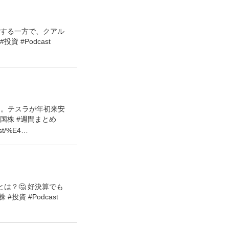
が急騰する一方で、クアル
 #Podcast
は。テスラが年初来安
国株 #週間まとめ
ast/%E4…
は？🤔 好決算でも
資 #Podcast