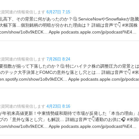
?投資関連の情報発信します
6月27日 7:15
高下、その背景に何があったのか？🤔 ServiceNowやSnowflake
幅下落…個別銘柄の明暗が分かれた理由は？ 詳細は音声で👇 #米国株 #投資
fy.com/show/1o8v9kECK… Apple podcasts.apple.com/jp/podcast/%E4…
?投資関連の情報発信します
7月26日 8:24
要指数が揃って下落したのか？🤔 特にハイテク株の調整圧力の背景と
週のテック大手決算とFOMCの意外な落とし穴とは… 詳細は音声で👇 #米
pen.spotify.com/show/1o8v9kECK… Apple podcasts.apple.com/jp/podc
?投資関連の情報発信します
4月23日 8:16
500が年初来高値更新！中東情勢緩和期待で市場が反発した「本当の理由」と
「意外な落とし穴」も解説… 詳細は音声で👇通勤のお供に🎧 #米国株 #投
fy.com/show/1o8v9kECK… Apple podcasts.apple.com/jp/podcast/%E4…