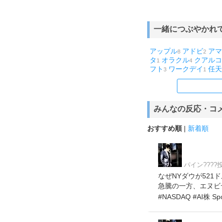
一緒につぶやかれ
アップル
アドビ
アマ
8
2
タ
オラクル
クアルコ
1
4
フト
ワークデイ
任天
3
1
みんなの反応・コ
おすすめ順
|
新着順
パイン???
なぜNYダウが521
急騰の一方、エヌビデ
#NASDAQ #AI株 Spot