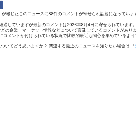
otify』が報じたこのニュースに88件のコメントが寄せられ話題になっています（20
過していますが最新のコメントは2026年8月4日に寄せられています。 
などの企業・マーケット情報などについて言及しているコメントがあり
前にコメントが付けられている状況で比較的最近も関心を集めているよう
ついてどう思いますか？ 関連する最近のニュースを知りたい場合は 「