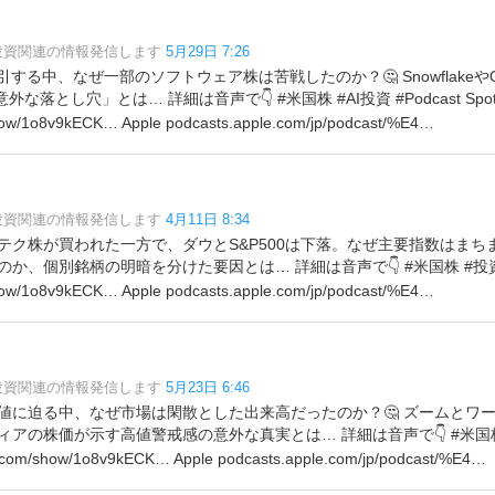
?投資関連の情報発信します
5月29日 7:26
引する中、なぜ一部のソフトウェア株は苦戦したのか？🤔 Snowflakeや
「意外な落とし穴」とは… 詳細は音声で👇 #米国株 #AI投資 #Podcast Spoti
how/1o8v9kECK… Apple podcasts.apple.com/jp/podcast/%E4…
?投資関連の情報発信します
4月11日 8:34
ク株が買われた一方で、ダウとS&P500は下落。なぜ主要指数はまちまち
、個別銘柄の明暗を分けた要因とは… 詳細は音声で👇 #米国株 #投資 #podc
how/1o8v9kECK… Apple podcasts.apple.com/jp/podcast/%E4…
?投資関連の情報発信します
5月23日 6:46
値に迫る中、なぜ市場は閑散とした出来高だったのか？🤔 ズームとワ
アの株価が示す高値警戒感の意外な真実とは… 詳細は音声で👇 #米国株 #投
fy.com/show/1o8v9kECK… Apple podcasts.apple.com/jp/podcast/%E4…