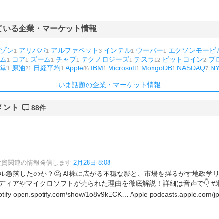
ている企業・マーケット情報
ゾン
アリババ
アルファベット
インテル
ウーバー
エクソンモービ
1
1
3
1
1
ム
コア
ズーム
チャブ
テクノロジーズ
テスラ
ビットコイン
ブ
1
1
1
1
1
12
2
堂
原油
日経平均
Apple
IBM
Microsoft
MongoDB
NASDAQ
N
1
21
1
86
1
1
1
7
いま話題の企業・マーケット情報
メント
88件
?投資関連の情報発信します
2月28日 8:08
ドル急落したのか？🤔 AI株に広がる不穏な影と、市場を揺るがす地政学
ィアやマイクロソフトが売られた理由を徹底解説！詳細は音声で👇 #米国
ify open.spotify.com/show/1o8v9kECK… Apple podcasts.apple.com/