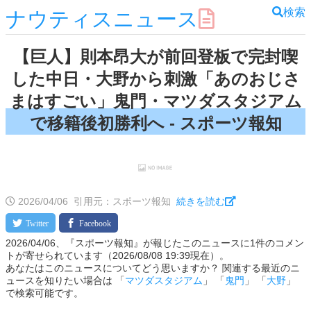
検索
ナウティスニュース
【巨人】則本昂大が前回登板で完封喫
した中日・大野から刺激「あのおじさ
まはすごい」鬼門・マツダスタジアム
で移籍後初勝利へ - スポーツ報知
2026/04/06
引用元：スポーツ報知
続きを読む
2026/04/06、『スポーツ報知』が報じたこのニュースに1件のコメン
トが寄せられています（2026/08/08 19:39現在）。
あなたはこのニュースについてどう思いますか？ 関連する最近のニ
ュースを知りたい場合は 「
マツダスタジアム
」 「
鬼門
」 「
大野
」
で検索可能です。