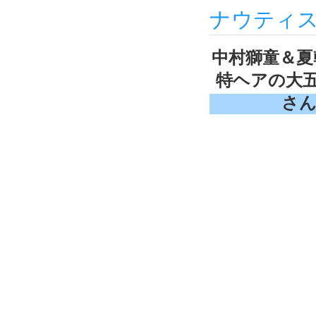
ナウティ
中村獅童＆夏
特ヘアの大五
さん