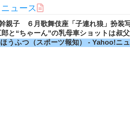
スニュース
幹親子 ６月歌舞伎座「子連れ狼」扮装
郎と“ちゃーん”の乳母車ショットは叔
ほうふつ（スポーツ報知） - Yahoo!ニ