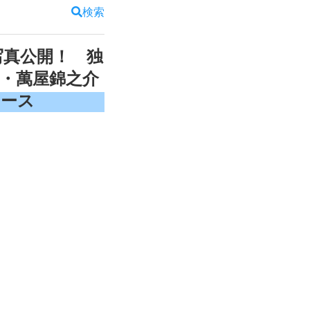
検索
写真公開！ 独
父・萬屋錦之介
ュース