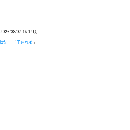
08/07 15:14現
叔父
」 「
子連れ狼
」