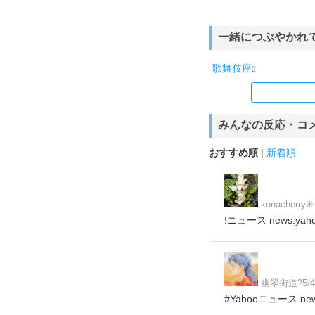
一緒につぶやかれ
歌舞伎座
2
みんなの反応・コ
おすすめ順
|
新着順
konacherry✳︎
!ニュース news.yahoo.
幽翠街道?️5/
#Yahooニュース news.y