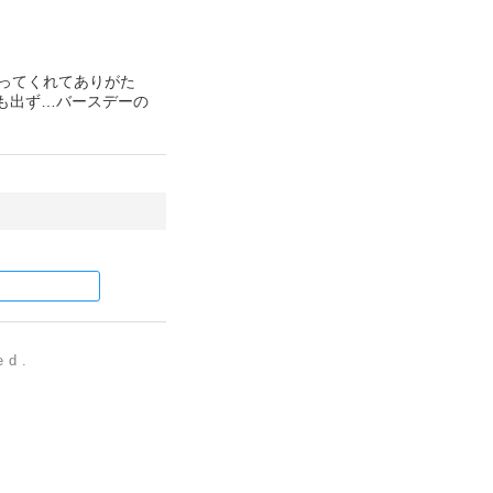
ってくれてありがた
足も出ず…バースデーの
ed.