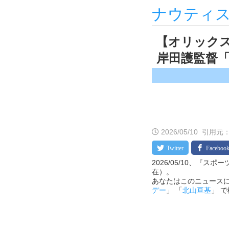
ナウティ
【オリック
岸田護監督「
2026/05/10
引用元
2026/05/10、『ス
在）。
あなたはこのニュースに
デー
」 「
北山亘基
」 