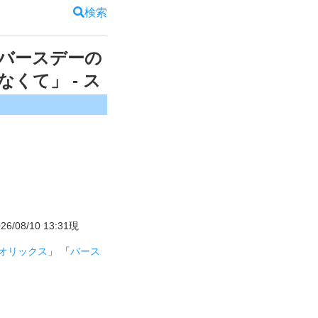
検索
バースデーの
くて」 - ス
8/10 13:31現
オリックス
」 「
バース