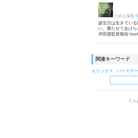
だめな藻類
5
誕生日は生きている
い。勝たせてあげら
岸田護監督報知 hochi.n
関連キーワード
オリックス
バースデ
Co