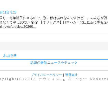
月11日 8:25
限り、毎年勝手に来るので、別に僕はあれなんですけど…。みんなが祝
れなくて申し訳ない 😭😭 【オリックス】日本ハム・北山亘基に手も
ews/articles/20260…
ー
北山亘基
話題の最新ニュースをチェック
プライバシーポリシー
｜
運営会社
pyright(C)2018 ナウティス
Allright Reserv
TM