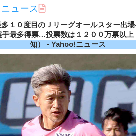
スニュース
最多１０度目のＪリーグオールスター出場
選手最多得票…投票数は１２００万票以上
知） - Yahoo!ニュース