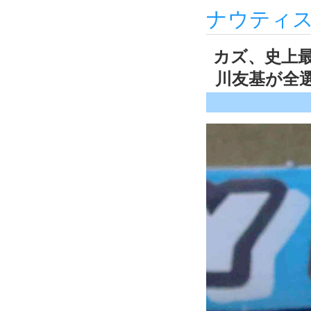
ナウティ
カズ、史上
川友基が全