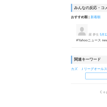
みんなの反応・コ
おすすめ順
|
新着順
羅 夢生
5月1
#Yahooニュース news.y
関連キーワード
カズ
Ｊリーグオール
Co