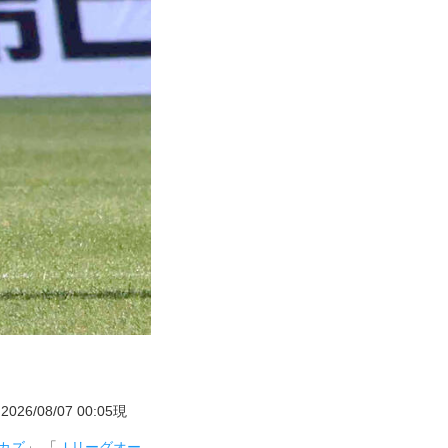
08/07 00:05現
カズ
」 「
Ｊリーグオー