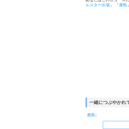
ルスター出場
」 「
鹿島
一緒につぶやかれ
鹿島
1