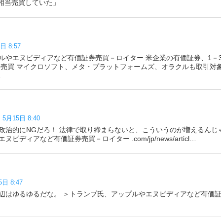
ル相当売買していた」
日 8:57
ルやエヌビディアなど有価証券売買－ロイター 米企業の有価証券、1－3月
当を売買 マイクロソフト、メタ・プラットフォームズ、オラクルも取引対
…
ん
5月15日 8:40
政治的にNGだろ！ 法律で取り締まらないと、こういうのが増えるんじゃ
ビディアなど有価証券売買－ロイター .com/jp/news/articl…
5日 8:47
辺はゆるゆるだな。 ＞トランプ氏、アップルやエヌビディアなど有価
…