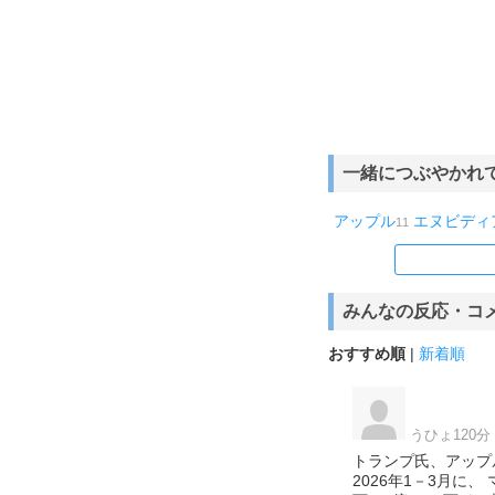
一緒につぶやかれ
アップル
エヌビディ
11
みんなの反応・コ
おすすめ順
|
新着順
うひょ120分
トランプ氏、アップルや
2026年1－3月に