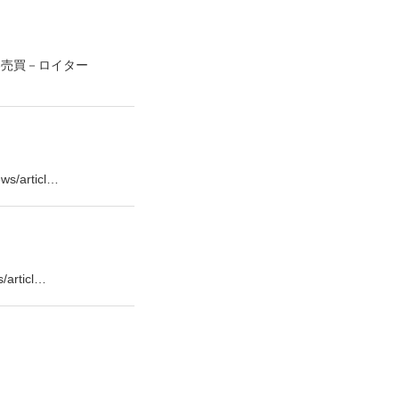
券売買－ロイター
rticl…
ticl…