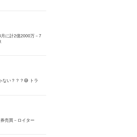
に計2億2000万－7
象
ない？？？😅 トラ
証券売買－ロイター