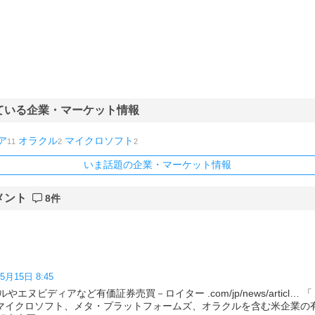
ている企業・マーケット情報
ア
オラクル
マイクロソフト
11
2
2
いま話題の企業・マーケット情報
メント
8件
5月15日 8:45
エヌビディアなど有価証券売買－ロイター .com/jp/news/articl…
、 マイクロソフト、メタ・プラットフォームズ、オラクルを含む米企業の有