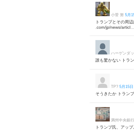
小菅 努
5月1
トランプとその周辺
.com/jp/news/articl
ハーゲンダ
誰も驚かない トランプ
TP?
5月15日 
そうきたか トランプ氏
満州中央銀
トランプ氏、アップルや