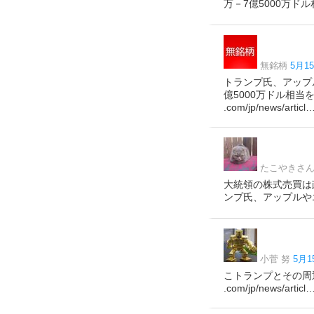
万－7億5000万ド
無銘柄
5月15
トランプ氏、アップ
億5000万ドル相
.com/jp/news/articl
たこやきさ
大統領の株式売買は
ンプ氏、アップルやエヌ
小菅 努
5月1
こトランプとその周
.com/jp/news/articl