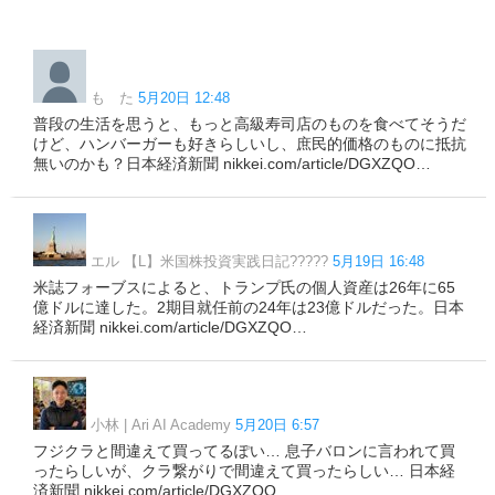
も た
5月20日 12:48
普段の生活を思うと、もっと高級寿司店のものを食べてそうだ
けど、ハンバーガーも好きらしいし、庶民的価格のものに抵抗
無いのかも？日本経済新聞 nikkei.com/article/DGXZQO…
エル 【L】米国株投資実践日記?????
5月19日 16:48
米誌フォーブスによると、トランプ氏の個人資産は26年に65
億ドルに達した。2期目就任前の24年は23億ドルだった。日本
経済新聞 nikkei.com/article/DGXZQO…
小林 | Ari AI Academy
5月20日 6:57
フジクラと間違えて買ってるぽい… 息子バロンに言われて買
ったらしいが、クラ繋がりで間違えて買ったらしい… 日本経
済新聞 nikkei.com/article/DGXZQO…