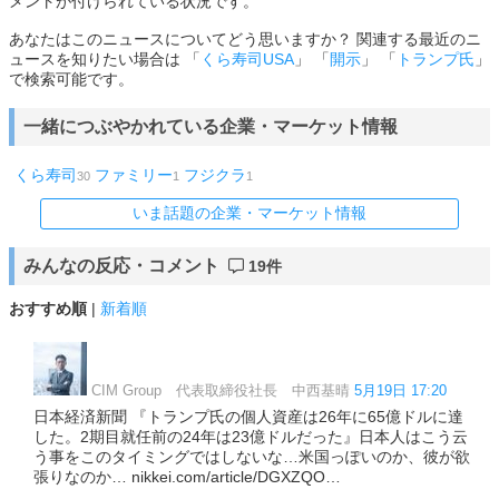
メントが付けられている状況です。
あなたはこのニュースについてどう思いますか？ 関連する最近のニ
ュースを知りたい場合は 「
くら寿司USA
」 「
開示
」 「
トランプ氏
」
で検索可能です。
一緒につぶやかれている企業・マーケット情報
くら寿司
ファミリー
フジクラ
30
1
1
いま話題の企業・マーケット情報
みんなの反応・コメント
19件
おすすめ順
|
新着順
CIM Group 代表取締役社長 中西基晴
5月19日 17:20
日本経済新聞 『トランプ氏の個人資産は26年に65億ドルに達
した。2期目就任前の24年は23億ドルだった』日本人はこう云
う事をこのタイミングではしないな…米国っぽいのか、彼が欲
張りなのか… nikkei.com/article/DGXZQO…