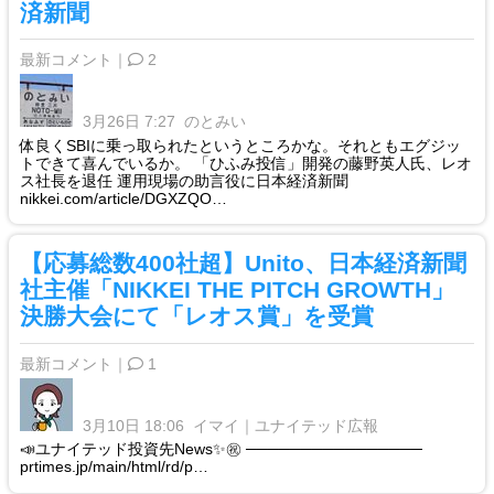
済新聞
最新コメント｜
2
3月26日 7:27
のとみい
体良くSBIに乗っ取られたというところかな。それともエグジッ
トできて喜んでいるか。 「ひふみ投信」開発の藤野英人氏、レオ
ス社長を退任 運用現場の助言役に日本経済新聞
nikkei.com/article/DGXZQO…
【応募総数400社超】Unito、日本経済新聞
社主催「NIKKEI THE PITCH GROWTH」
決勝大会にて「レオス賞」を受賞
最新コメント｜
1
3月10日 18:06
イマイ｜ユナイテッド広報
📣ユナイテッド投資先News✨㊗️ ────────────────
prtimes.jp/main/html/rd/p…