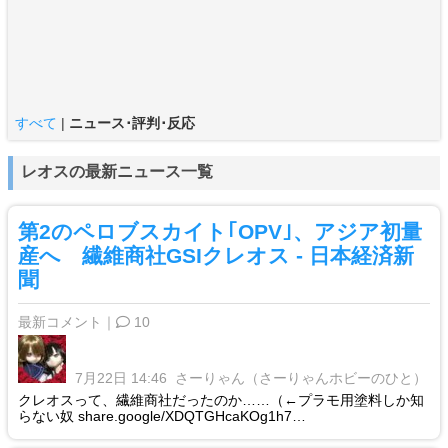
すべて
|
ニュース･評判･反応
レオスの最新ニュース一覧
第2のペロブスカイト｢OPV｣、アジア初量
産へ 繊維商社GSIクレオス - 日本経済新
聞
最新コメント｜
10
7月22日 14:46
さーりゃん（さーりゃんホビーのひと）
クレオスって、繊維商社だったのか……（←プラモ用塗料しか知
らない奴 share.google/XDQTGHcaKOg1h7…