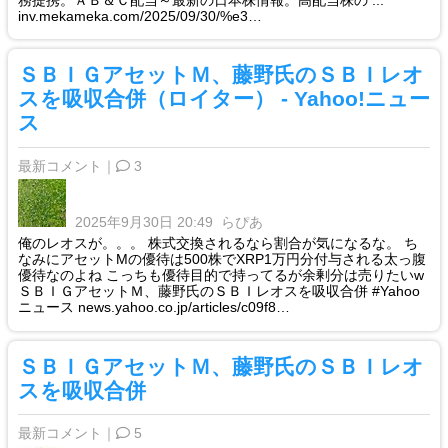
inv.mekameka.com/2025/09/30/%e3…
ＳＢＩＧアセットＭ、藤野氏のＳＢＩレオ
スを吸収合併（ロイター） - Yahoo!ニュー
ス
最新コメント｜
3
2025年9月30日 20:49
らぴあ
俺のレオスが。。。 株式交換されるなら割合が気になるな。 ち
なみにアセットMの優待は500株でXRP1万円分付与される太っ腹
優待なのよね こっちも優待目的で持ってるが余剰分は売りたいw
ＳＢＩＧアセットＭ、藤野氏のＳＢＩレオスを吸収合併 #Yahoo
ニュース news.yahoo.co.jp/articles/c09f8…
ＳＢＩＧアセットＭ、藤野氏のＳＢＩレオ
スを吸収合併
最新コメント｜
5