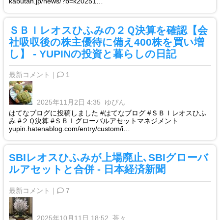
kabutan.jp/news/?b=k20251…
ＳＢＩレオスひふみの２Ｑ決算を確認【会
社吸収後の株主優待に備え400株を買い増
し】 - YUPINの投資と暮らしの日記
最新コメント｜
1
2025年11月2日 4:35
ゆぴん
はてなブログに投稿しました #はてなブログ #ＳＢＩレオスひふ
み #２Ｑ決算 #ＳＢＩグローバルアセットマネジメント
yupin.hatenablog.com/entry/custom/i…
SBIレオスひふみが上場廃止､SBIグローバ
ルアセットと合併 - 日本経済新聞
最新コメント｜
7
2025年10月11日 18:52
茶々