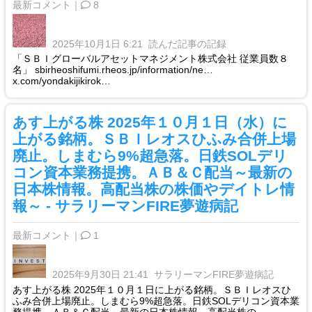
最新コメント｜
8
2025年10月1日 6:21
読んだ記事の記録
「ＳＢＩグローバルアセットマネジメント株式会社 従業員数８
名」 sbirheoshifumi.rheos.jp/information/ne…
x.com/yondakijikirok…
あす上がる株 2025年１０月１日（水）に
上がる銘柄。ＳＢＩレオスひふみ合併上場
廃止。しまむら9%超急落。日鉄SOLデリ
コン資本業務提携。ＡＢ＆Ｃ配当～最新の
日本株情報。高配当株の株価やデイトレ情
報～ - サラリーマンFIRE夢遊病記
最新コメント｜
1
2025年9月30日 21:41
サラリーマンFIRE夢遊病記
あす上がる株 2025年１０月１日に上がる銘柄。ＳＢＩレオスひ
ふみ合併上場廃止。しまむら9%超急落。日鉄SOLデリコン資本業
務提携。ＡＢ＆Ｃ配当～最新の日本株情報。高配当株の ...