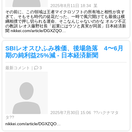
2025年8月11日 18:34
某
その前に、この領域は王者マイクロソフトの所有地と相性が良す
ぎて、そもそも時代の徒花だった、一時で風穴開けても最後は横
綱相撲で押し切られる運命、そこなんじゃないのかな オルツ不正
の教訓 レオス藤野社長「起業にはウソと真実が同居」日本経済新
聞 nikkei.com/article/DGXZQO…
SBIレオスひふみ株価、後場急落 4〜6月
期の純利益25%減 - 日本経済新聞
最新コメント｜
3
2025年7月30日 15:06
??ハクナマタ
タ??
nikkei.com/article/DGXZQO…