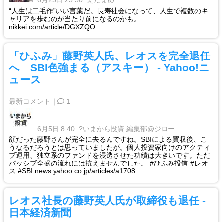
6月25日 23:50
えだまめ
“人生は二毛作”いい言葉だ。長寿社会になって、人生で複数のキ
ャリアを歩むのが当たり前になるのかも。
nikkei.com/article/DGXZQO…
「ひふみ」藤野英人氏、レオスを完全退任
へ SBI色強まる（アスキー） - Yahoo!ニ
ュース
最新コメント｜
1
6月5日 8:40
?いまから投資 編集部@ジロー
顔だった藤野さんが完全に去るんですね。SBIによる買収後、こ
うなるだろうとは思っていましたが。個人投資家向けのアクティ
ブ運用、独立系のファンドを浸透させた功績は大きいです。ただ
パッシブ全盛の流れには抗えませんでした。 #ひふみ投信 #レオ
ス #SBI news.yahoo.co.jp/articles/a1708…
レオス社長の藤野英人氏が取締役も退任 -
日本経済新聞