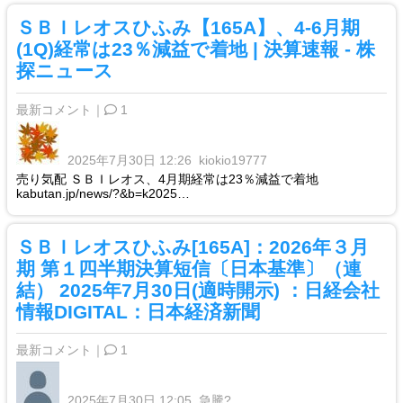
ＳＢＩレオスひふみ【165A】、4-6月期
(1Q)経常は23％減益で着地 | 決算速報 - 株
探ニュース
最新コメント｜
1
2025年7月30日 12:26
kiokio19777
売り気配 ＳＢＩレオス、4月期経常は23％減益で着地
kabutan.jp/news/?&b=k2025…
ＳＢＩレオスひふみ[165A]：2026年３月
期 第１四半期決算短信〔日本基準〕（連
結） 2025年7月30日(適時開示) ：日経会社
情報DIGITAL：日本経済新聞
最新コメント｜
1
2025年7月30日 12:05
急騰?