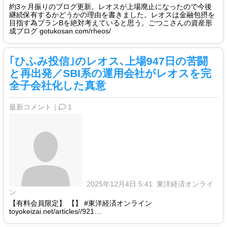
約3ヶ月振りのブログ更新。レオスが上場廃止になったので今後
継続保有するかどうかの理由を書きました。レオスは金融包摂を
目指す為プランBを絶対考えていると思う。ごつこさんの資産形
成ブログ gotukosan.com/rheos/
｢ひふみ投信｣のレオス､上場947日の苦闘
と再出発／SBI系の運用会社がレオスを完
全子会社化した真意
最新コメント｜
1
2025年12月4日 5:41
東洋経済オンライ
ン
【有料会員限定】 【】 #東洋経済オンライン
toyokeizai.net/articles//921…