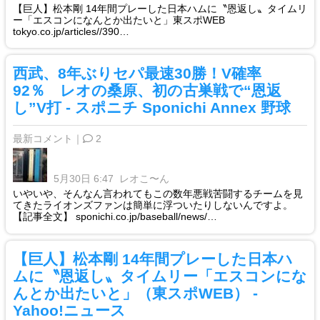
【巨人】松本剛 14年間プレーした日本ハムに〝恩返し〟タイムリ
ー「エスコンになんとか出たいと」東スポWEB
tokyo.co.jp/articles//390…
西武、8年ぶりセパ最速30勝！V確率
92％ レオの桑原、初の古巣戦で“恩返
し”V打 - スポニチ Sponichi Annex 野球
最新コメント｜
2
5月30日 6:47
レオこ〜ん
いやいや、そんなん言われてもこの数年悪戦苦闘するチームを見
てきたライオンズファンは簡単に浮ついたりしないんですよ。
【記事全文】 sponichi.co.jp/baseball/news/…
【巨人】松本剛 14年間プレーした日本ハ
ムに〝恩返し〟タイムリー「エスコンにな
んとか出たいと」（東スポWEB） -
Yahoo!ニュース