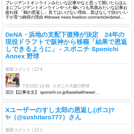
プレジデントオンラインみたいな記事やなと思って開いたらほん
まにプレジデントオンラインやった😂いつも馬鹿みたいな記事お
疲れ様 「鶴の恩返し」見てはいけない理由…昔ばなしで頭がいい
子が育つ納得の理由 #ldnews news.livedoor.com/article/detail…
DeNA・浜地の支配下復帰が決定 24年の
現役ドラフトで阪神から移籍「結果で恩返
しできるように」 - スポニチ Sponichi
Annex 野球
最新コメント｜
4
7月10日 13:36
スポニチ大阪⚾️野球
👏🏻【記事全文】 sponichi.co.jp/baseball/news/…
Xユーザーのすし太郎の恩返し(ポコ)?
✨（@sushitaro777）さん
最新コメント｜
1