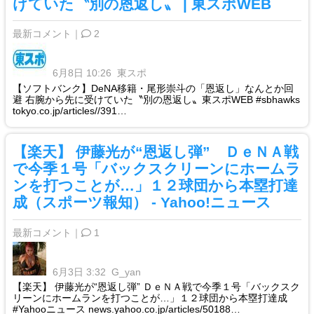
けていた〝別の恩返し〟 | 東スポWEB
最新コメント｜
2
6月8日 10:26
東スポ
【ソフトバンク】DeNA移籍・尾形崇斗の「恩返し」なんとか回
避 右腕から先に受けていた〝別の恩返し〟東スポWEB #sbhawks
tokyo.co.jp/articles//391…
【楽天】 伊藤光が“恩返し弾” ＤｅＮＡ戦
で今季１号「バックスクリーンにホームラ
ンを打つことが…」１２球団から本塁打達
成（スポーツ報知） - Yahoo!ニュース
最新コメント｜
1
6月3日 3:32
G_yan
【楽天】 伊藤光が“恩返し弾” ＤｅＮＡ戦で今季１号「バックスク
リーンにホームランを打つことが…」１２球団から本塁打達成
#Yahooニュース news.yahoo.co.jp/articles/50188…