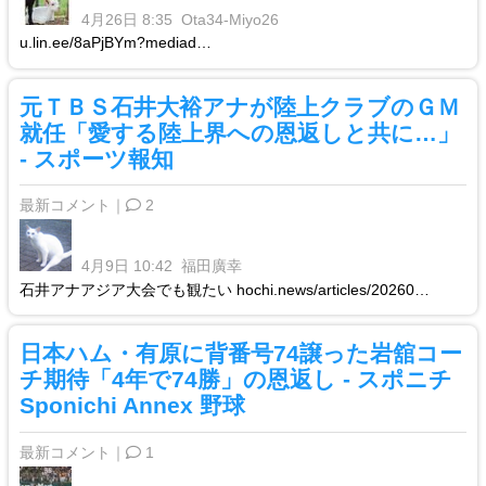
4月26日 8:35
Ota34-Miyo26
u.lin.ee/8aPjBYm?mediad…
元ＴＢＳ石井大裕アナが陸上クラブのＧＭ
就任「愛する陸上界への恩返しと共に…」
- スポーツ報知
最新コメント｜
2
4月9日 10:42
福田廣幸
石井アナアジア大会でも観たい hochi.news/articles/20260…
日本ハム・有原に背番号74譲った岩舘コー
チ期待「4年で74勝」の恩返し - スポニチ
Sponichi Annex 野球
最新コメント｜
1