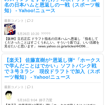
名の日本ハムと恩返しの一戦（スポーツ報
知） - Yahoo!ニュース
最新コメント｜
2
5月26日 10:20
?????
【阪神】立石正広 ドラフト指名の日本ハムへ恩返し 「指名して
くださったことはすごくうれしい。そういう面では、いい活躍を
見せたいと思います」 news.yahoo.co.jp/articles/44396…
【楽天】 佐藤直樹が“恩返し弾”「ホークス
で学んだことはでかい」ソフトバンク戦
で３号３ラン 現役ドラフトで加入（スポ
ーツ報知） - Yahoo!ニュース
最新コメント｜
1
5月16日 9:04
師子乃鷲