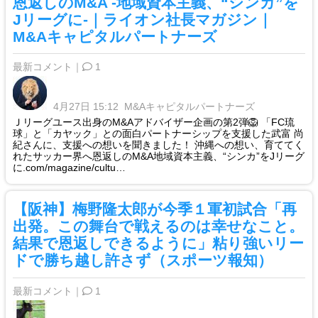
恩返しのM&A -地域資本主義、“シンカ”を
Jリーグに-｜ライオン社長マガジン｜
M&Aキャピタルパートナーズ
最新コメント｜
1
4月27日 15:12
M&Aキャピタルパートナーズ
Ｊリーグユース出身のM&Aアドバイザー企画の第2弾🦁 「FC琉
球」と「カヤック」との面白パートナーシップを支援した武富 尚
紀さんに、支援への想いを聞きました！ 沖縄への想い、育ててく
れたサッカー界へ恩返しのM&A地域資本主義、“シンカ”をJリーグ
に.com/magazine/cultu…
【阪神】梅野隆太郎が今季１軍初試合「再
出発。この舞台で戦えるのは幸せなこと。
結果で恩返しできるように」粘り強いリー
ドで勝ち越し許さず（スポーツ報知）
最新コメント｜
1