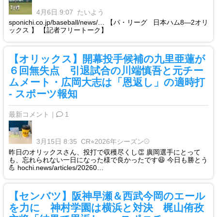
4月6日 9:07
たいよう
sponichi.co.jp/baseball/news/… 【パ・リーグ 日本ハム8―2オリ
ックス 】 【記者フリートーク】
【オリックス】開幕投手候補の九里亜蓮が
６回無失点 引退試合の川端慎吾と元チー
ムメート・広岡大志は「恩返し」の適時打
- スポーツ報知
最新コメント｜
1
3月15日 8:35
CR⭐︎2026年シーズン⚾️
昨日のオリックスさん、投打で収穫尽くし👏 廣岡選手にとって
も、忘れられない一日になった様で良かったです😆 今日も勝とう
💪 hochi.news/articles/20260…
【センバツ】阪神早瀬＆西武今岡のエール
を力に 神村学園は横浜と対決 梶山侑孜