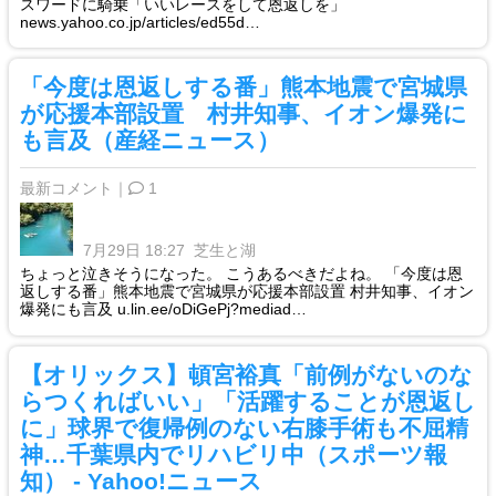
スワードに騎乗「いいレースをして恩返しを」
news.yahoo.co.jp/articles/ed55d…
「今度は恩返しする番」熊本地震で宮城県
が応援本部設置 村井知事、イオン爆発に
も言及（産経ニュース）
最新コメント｜
1
7月29日 18:27
芝生と湖
ちょっと泣きそうになった。 こうあるべきだよね。 「今度は恩
返しする番」熊本地震で宮城県が応援本部設置 村井知事、イオン
爆発にも言及 u.lin.ee/oDiGePj?mediad…
【オリックス】頓宮裕真「前例がないのな
らつくればいい」「活躍することが恩返し
に」球界で復帰例のない右膝手術も不屈精
神…千葉県内でリハビリ中（スポーツ報
知） - Yahoo!ニュース