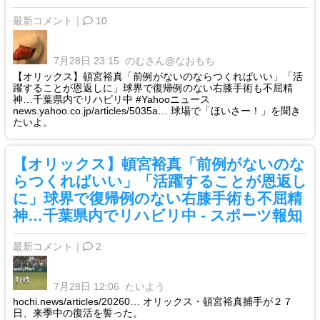
最新コメント｜
10
7月28日 23:15
のむさん@なおもち
【オリックス】頓宮裕真「前例がないのならつくればいい」「活
躍することが恩返しに」球界で復帰例のない右膝手術も不屈精
神…千葉県内でリハビリ中 #Yahooニュース
news.yahoo.co.jp/articles/5035a… 球場で「ほいさー！」を聞き
たいよ。
【オリックス】頓宮裕真「前例がないのな
らつくればいい」「活躍することが恩返し
に」球界で復帰例のない右膝手術も不屈精
神…千葉県内でリハビリ中 - スポーツ報知
最新コメント｜
2
7月28日 12:06
たいよう
hochi.news/articles/20260… オリックス・頓宮裕真捕手が２７
日、来季中の復活を誓った。