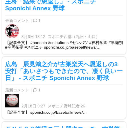
主将「結果で恩返し」 - スポニチ
Sponichi Annex 野球
最新コメント｜
1
3月6日 13:12
スポニチ西部（九州・山口）
【記事全文】 #hanshin #seibuIions #センバツ #神村学園 #早瀬朔
#今岡拓夢 #スポニチ sponichi.co.jp/baseball/news/…
広島 辰見鴻之介が古巣楽天へ恩返しの3
安打「あいさつもできたので、凄く良い一
日」 - スポニチ Sponichi Annex 野球
最新コメント｜
1
2月18日 9:27
スポニチ野球記者'26
【記事全文】 sponichi.co.jp/baseball/news/…