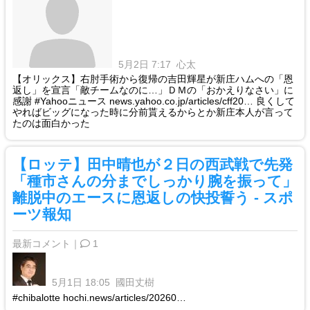
5月2日 7:17
心太
【オリックス】右肘手術から復帰の吉田輝星が新庄ハムへの「恩
返し」を宣言「敵チームなのに…」ＤＭの「おかえりなさい」に
感謝 #Yahooニュース news.yahoo.co.jp/articles/cff20… 良くして
やればビッグになった時に分前貰えるからとか新庄本人が言って
たのは面白かった
【ロッテ】田中晴也が２日の西武戦で先発
「種市さんの分までしっかり腕を振って」
離脱中のエースに恩返しの快投誓う - スポ
ーツ報知
最新コメント｜
1
5月1日 18:05
國田丈樹
#chibalotte hochi.news/articles/20260…