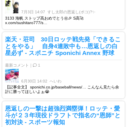
7月3日 14:07
すし太郎の恩返し(ポコ)?✨
3133 海帆 ストップ高おめでとう㊗️🎉 S高🚀
x.com/sushitaro777/s…
楽天・荘司 30日ロッテ戦先発「できるこ
とをやる」 自身4連敗中も…恩返しの白
星必ず - スポニチ Sponichi Annex 野球
最新コメント｜
1
6月30日 14:02
へいわ
【記事全文】 sponichi.co.jp/baseball/news/… こんなん見たら余
計に勝ってほしいよぉ😭
恩返しの一撃は超強烈満塁弾！ロッテ・愛
斗が２３年現役ドラフトで指名の“恩師”と
初対決 - スポーツ報知