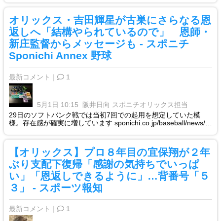
オリックス・吉田輝星が古巣にさらなる恩
返しへ「結構やられているので」 恩師・
新庄監督からメッセージも - スポニチ
Sponichi Annex 野球
最新コメント｜
1
5月1日 10:15
阪井日向 スポニチオリックス担当
29日のソフトバンク戦では当初7回での起用を想定していた模
様。存在感が確実に増しています sponichi.co.jp/baseball/news/…
【オリックス】プロ８年目の宜保翔が２年
ぶり支配下復帰「感謝の気持ちでいっぱ
い」「恩返しできるように」…背番号「５
３」 - スポーツ報知
最新コメント｜
1