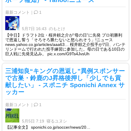
最新コメント｜
1
5月7日 16:43
のもとけ
【中日】ドラフト2位・桜井頼之介が“母の日”に先発 プロ初勝利
で恩返し誓う「そろそろ勝たないと怒られそう」!ニュース
news.yahoo.co.jp/articles/aaa63… 桜井頼之介投手が7日、バンテ
リンドームで行われた投手練習に参加した。母の日である10日の
巨人戦に先発見込み。 pic.x.com/G9Ts4JvsUh
三浦知良“キングの恩返し”異例スポンサー
で古巣・鈴鹿のJ昇格後押し「少しでも貢
献したい」 - スポニチ Sponichi Annex サ
ッカー
最新コメント｜
1
5月5日 7:19
寝るユヌシ
【記事全文】 sponichi.co.jp/soccer/news/20…