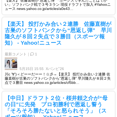
【楽天】 佐藤直樹が“恩返し弾”「ホークスで学んだことはでか
い」ソフトバンク戦で３号３ラン 現役ドラフトで加入 #Yahooニ
ュース news.yahoo.co.jp/articles/a0e43…
【楽天】 投打かみ合い２連勝 佐藤直樹が
古巣のソフトバンクから“恩返し弾” 早川
隆久が８回２失点で３勝目（スポーツ報
知） - Yahoo!ニュース
最新コメント｜
1
5月15日 15:55
Xバンビ'26
川c ’∀’)＜どーーだーー！☆彡→【楽天】 投打かみ合い２連勝 佐
藤直樹が古巣のソフトバンクから“恩返し弾” 早川隆久が８回２失
点で３勝目 news.yahoo.co.jp/articles/cf5bb…
【中日】ドラフト２位・桜井頼之介が“母
の日”に先発 プロ初勝利で恩返し誓う
「そろそろ勝たないと怒られそう」（ス
ポーツ報知） - Yahoo!ニュース