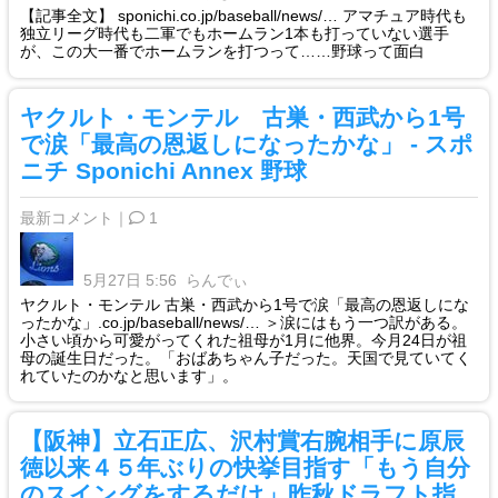
【記事全文】 sponichi.co.jp/baseball/news/… アマチュア時代も
独立リーグ時代も二軍でもホームラン1本も打っていない選手
が、この大一番でホームランを打つって……野球って面白
ヤクルト・モンテル 古巣・西武から1号
で涙「最高の恩返しになったかな」 - スポ
ニチ Sponichi Annex 野球
最新コメント｜
1
5月27日 5:56
らんでぃ
ヤクルト・モンテル 古巣・西武から1号で涙「最高の恩返しにな
ったかな」.co.jp/baseball/news/… ＞涙にはもう一つ訳がある。
小さい頃から可愛がってくれた祖母が1月に他界。今月24日が祖
母の誕生日だった。「おばあちゃん子だった。天国で見ていてく
れていたのかなと思います」。
【阪神】立石正広、沢村賞右腕相手に原辰
徳以来４５年ぶりの快挙目指す「もう自分
のスイングをするだけ」昨秋ドラフト指