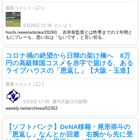
最新コメント｜
1
6月20日 12:36
たいよう
hochi.news/articles/20260… 吉井前監督とは昨季までの２年間と
もにプレーも、思い出は「ないです」と言い切る。
コロナ禍の絶望から日韓の架け橋へ 8万
円の高級韓国コスメを赤字で届ける、ある
ライブハウスの「恩返し」【大阪・玉造】
最新コメント｜
1
6月9日 17:05
週刊大阪日日新聞
weekly.net/archives/52352
【ソフトバンク】DeNA移籍・尾形崇斗の
「恩返し」なんとか回避 右腕から先に受